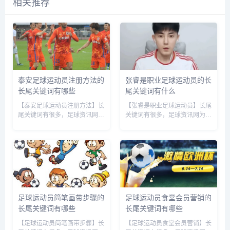
相关推荐
泰安足球运动员注册方法的
张睿是职业足球运动员的长
长尾关键词有哪些
尾关键词有什么
【泰安足球运动员注册方法】长
【张睿是职业足球运动员】长尾
尾关键词有很多，足球资讯网为
关键词有很多，足球资讯网为您
您整理各个搜索引擎的相关长尾
整理各个搜索引擎的相关长尾关
关键词： 百度的相关长尾关键
键词： 百度的相关长尾关键
词：泰安足球运动员注册方法有
词：张睿是职业足球运动员吗,
哪些,泰安足球运动员注册方法
张睿足球女主持微博,张锐足球,
是什么,泰安足球运动员注册方
女足张睿退役了吗,张睿女足为
法...
什...
足球运动员简笔画带步骤的
足球运动员食堂会员营销的
长尾关键词有哪些
长尾关键词有哪些
【足球运动员简笔画带步骤】长
【足球运动员食堂会员营销】长