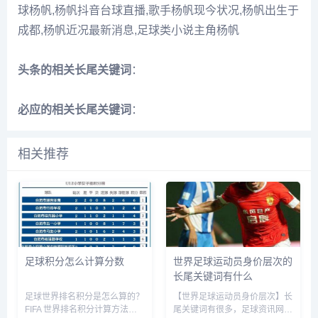
球杨帆,杨帆抖音台球直播,歌手杨帆现今状况,杨帆出生于
成都,杨帆近况最新消息,足球类小说主角杨帆
头条的相关长尾关键词
：
必应的相关长尾关键词
：
相关推荐
足球积分怎么计算分数
世界足球运动员身价层次的
长尾关键词有什么
足球世界排名积分是怎么算的？
【世界足球运动员身价层次】长
FIFA 世界排名积分计算方法
尾关键词有很多，足球资讯网为