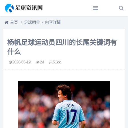
首页
足球明星
内容详情
杨帆足球运动员四川的长尾关键词有
什么
2026-05-19
24
51kk