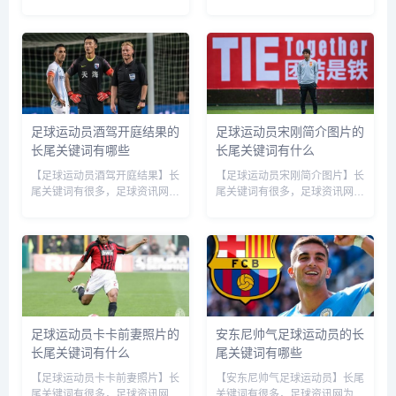
1.FIFA 世界排名积分是各国家队
您整理各个搜索引擎的相关长尾
过去 48 个月(4 年 在国际 A 级比
关键词： 百度的相关长尾关键
赛中的表现 FIFA 世界排名积分
词：世界足球运动员身价层次分
=1 年内比赛平均积分*1....
析,世界足球运动员身价层次排
行榜,世界足球运动员身价排
行,...
足球运动员酒驾开庭结果的
足球运动员宋刚简介图片的
长尾关键词有哪些
长尾关键词有什么
【足球运动员酒驾开庭结果】长
【足球运动员宋刚简介图片】长
尾关键词有很多，足球资讯网为
尾关键词有很多，足球资讯网为
您整理各个搜索引擎的相关长尾
您整理各个搜索引擎的相关长尾
关键词： 百度的相关长尾关键
关键词： 百度的相关长尾关键
词：中国足球运动员酒驾,足球
词：足球运动员宋刚简介图片大
运动员醉驾,足球运动员酒驾撒
全,足球运动员宋刚简介图片高
腿就跑,国足球员酒驾,足球运
清,足球运动员宋刚简介图片视
动...
频...
足球运动员卡卡前妻照片的
安东尼帅气足球运动员的长
长尾关键词有什么
尾关键词有哪些
【足球运动员卡卡前妻照片】长
【安东尼帅气足球运动员】长尾
尾关键词有很多，足球资讯网为
关键词有很多，足球资讯网为您