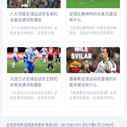
八大顶级足球运动员名单的
足球比赛神阵的长尾关键词
长尾关键词有哪些
有什么
【八大顶级足球运动员名单】长
【足球比赛神阵】长尾关键词有
尾关键词有很多，足球资讯网为
很多，足球资讯网为您整理各个
您整理各个搜索引擎的相关长尾
搜索引擎的相关长尾关键词：
关键词： 百度的相关长尾关键
百度的相关长尾关键词：足球阵
词：八大顶级足球运动员名单图
型视频,足球比赛最强阵型,足球
片,八大顶级足球运动员名单最
比赛布阵,足球战阵,足球阵型排
新,八大顶级足球运动员名单
名,足球阵型知乎,足球常用...
表,...
大连万达足球运动员王胜的
塞维斯足球运动员是谁的长
长尾关键词有哪些
尾关键词有什么
【大连万达足球运动员王胜】长
【塞维斯足球运动员是谁】长尾
尾关键词有很多，足球资讯网为
关键词有很多，足球资讯网为您
您整理各个搜索引擎的相关长尾
整理各个搜索引擎的相关长尾关
关键词： 百度的相关长尾关键
键词： 百度的相关长尾关键
词：大连万达足球运动员王胜简
词：塞维斯足球运动员是谁啊,
历,大连万达足球队王涛,大连万
塞维利足球,塞维斯是什么意思,
达足球队员,大连万达足球俱乐...
塞维利亚球员名单,塞维利亚足
足球资讯网:
足球资讯发布
联系QQ：89-2340-404
京ICP备17011666号