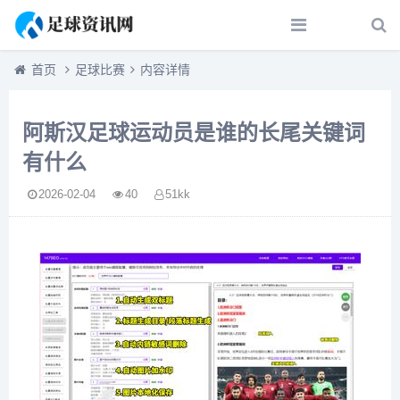
首页
足球比赛
内容详情
阿斯汉足球运动员是谁的长尾关键词
有什么
2026-02-04
40
51kk