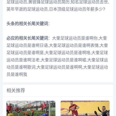
足球运动员,黄锐锋足球运动员简历,知名足球运动员去世,
英年早逝的足球运动员,日本顶级足球运动员年薪多少?
头条的相关长尾关键词
：
必应的相关长尾关键词
：大奎足球运动员是谁啊你,大奎
足球运动员是谁啊日语,大奎足球运动员是谁啊表情,大奎
足球运动员是谁啊是,大奎足球运动员是谁啊啥,大奎足球
运动员是谁啊法老,大奎足球运动员是谁啊嘘,大奎足球运
动员是谁啊歌词,大奎足球运动员是谁啊啊,大奎足球运动
员是谁啊我
相关推荐