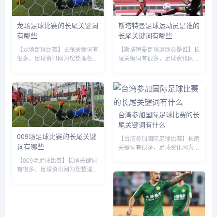
龙场足球比赛的长尾关键词
斯塔特曼足球运动员是谁的
有哪些
长尾关键词有哪些
【龙场足球比赛】长尾关键词有
【斯塔特曼足球运动员是谁】长
很多，足球资讯网为您整理各个
尾关键词有很多，足球资讯网为
搜索引擎的相关长尾关键词：
您整理各个搜索引擎的相关长尾
百度的相关长尾关键词：龙场足
关键词： 百度的相关长尾关键
球比赛时间,龙场足球比赛结果,
词：斯塔特曼足球运动员是谁
足球主场龙对客场龙,龙江足球
啊,斯塔斯塔奥特曼,斯特曼斯,斯
场,龙金足球场,主场龙球队,...
台特曼,斯塔特勒人物介绍,u...
台湾参加国际足球比赛的长
尾关键词有什么
009场足球比赛的长尾关键
【台湾参加国际足球比赛】长尾
词有哪些
关键词有很多，足球资讯网为您
整理各个搜索引擎的相关长尾关
【009场足球比赛】长尾关键词
键词： 百度的相关长尾关键
有很多，足球资讯网为您整理各
词：台湾参加国际足球比赛吗,
个搜索引擎的相关长尾关键词：
台湾参加国际足球比赛有哪些,
百度的相关长尾关键词：098足
台湾参加国际足球比赛的条件,
球,910足球,足球009什么意思,
台湾...
足球9o,足球比赛006,足球比分
097,足...