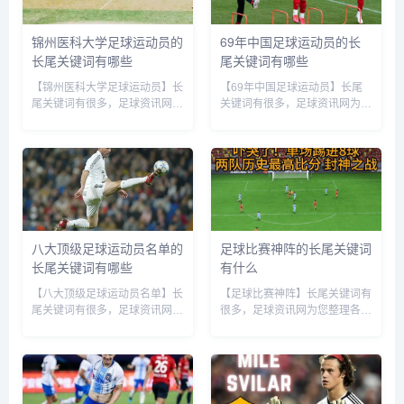
锦州医科大学足球运动员的
69年中国足球运动员的长
长尾关键词有哪些
尾关键词有哪些
【锦州医科大学足球运动员】长
【69年中国足球运动员】长尾
尾关键词有很多，足球资讯网为
关键词有很多，足球资讯网为您
您整理各个搜索引擎的相关长尾
整理各个搜索引擎的相关长尾关
关键词： 百度的相关长尾关键
键词： 百度的相关长尾关键
词：锦州医科大学足球运动员招
词：69年中国足球运动员是
生,锦州医科大学足球队,锦州医
谁,1969年中国足球,69年的足球
科大学篮球,锦州医科大学女篮...
运动员,1967年出生的中...
八大顶级足球运动员名单的
足球比赛神阵的长尾关键词
长尾关键词有哪些
有什么
【八大顶级足球运动员名单】长
【足球比赛神阵】长尾关键词有
尾关键词有很多，足球资讯网为
很多，足球资讯网为您整理各个
您整理各个搜索引擎的相关长尾
搜索引擎的相关长尾关键词：
关键词： 百度的相关长尾关键
百度的相关长尾关键词：足球阵
词：八大顶级足球运动员名单图
型视频,足球比赛最强阵型,足球
片,八大顶级足球运动员名单最
比赛布阵,足球战阵,足球阵型排
新,八大顶级足球运动员名单
名,足球阵型知乎,足球常用...