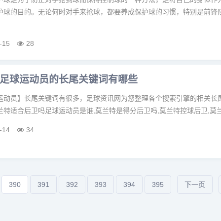
护球的目的。无论何时对手来抢球，都要养成保护球的习惯，特别是前锋
-15
28
足球运动员的长尾关键词有哪些
运动员】长尾关键词有很多，足球资讯网为您整理各个搜索引擎的相关长尾
特适合后卫吗足球运动员是谁,莫兰特是得分后卫吗,莫兰特控球后卫,莫兰特
-14
34
390
391
392
393
394
395
下一页