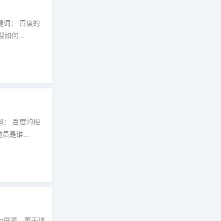
词： 百度的
何...
： 百度的相
是谁...
为屏障，置于球