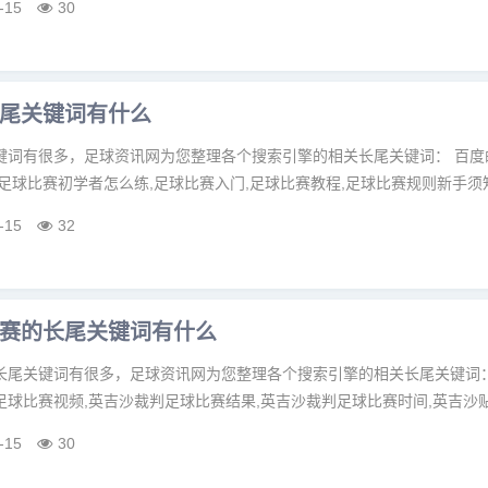
-15
30
尾关键词有什么
键词有很多，足球资讯网为您整理各个搜索引擎的相关长尾关键词： 百度
足球比赛初学者怎么练,足球比赛入门,足球比赛教程,足球比赛规则新手须知,
-15
32
赛的长尾关键词有什么
长尾关键词有很多，足球资讯网为您整理各个搜索引擎的相关长尾关键词：
球比赛视频,英吉沙裁判足球比赛结果,英吉沙裁判足球比赛时间,英吉沙贴吧,
-15
30