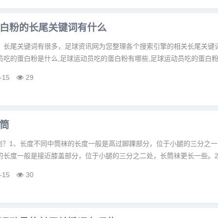
白粉的长尾关键词有什么
】长尾关键词有很多，足球资讯网为您整理各个搜索引擎的相关长尾关键词
吃的蛋白粉是什么,足球运动员吃的蛋白粉有哪些,足球运动员吃的蛋白粉是哪
-15
29
筒
区别？1、长度不同中筒袜的长度一般是高过脚踝部分，位于小腿的三分之
长度一般是接近膝盖部分，位于小腿的三分之二处，长筒袜更长一些。2、
-15
30