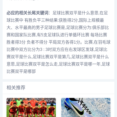
必应的相关长尾关键词
：足球比赛双平是什么意思,在足
球比赛中 有胜负平三种结果:获胜得2分,国际上规模最
大、水平最高的男子足球比赛是,足球比赛分为:俱乐部比
赛和国家队比赛,有5支足球队进行单循环比赛 每场比赛
胜者得3分 负者不得分 平局双方各得1分。比赛,在羽毛球
比赛中双方比分为3 : 3时双方应在右发球区发球,足球比
赛双平是什么,足球比赛双平是第几,足球比赛双平是什么
意思,足球比赛双平是怎么走,足球比赛双平是哪一年,足球
比赛双平是哪部
相关推荐