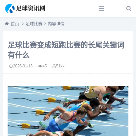
首页
足球比赛
内容详情
足球比赛变成短跑比赛的长尾关键词
有什么
2026-01-13
45
51kk