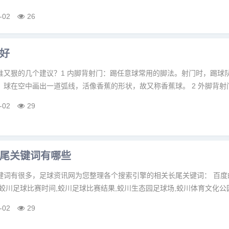
-02
26
好
准又狠的几个建议？1 内脚背射门：踢任意球常用的脚法。射门时，踢球
球在空中画出一道弧线，活像香蕉的形状，故又称香蕉球。 2 外脚背射门：
-02
29
尾关键词有哪些
键词有很多，足球资讯网为您整理各个搜索引擎的相关长尾关键词： 百度
蛟川足球比赛时间,蛟川足球比赛结果,蛟川生态园足球场,蛟川体育文化公园,
-02
29