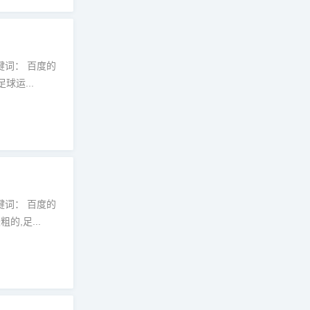
词： 百度的
运...
词： 百度的
,足...