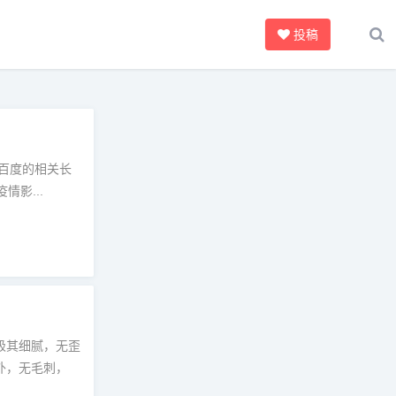
投稿
百度的相关长
影...
极其细腻，无歪
外，无毛刺，