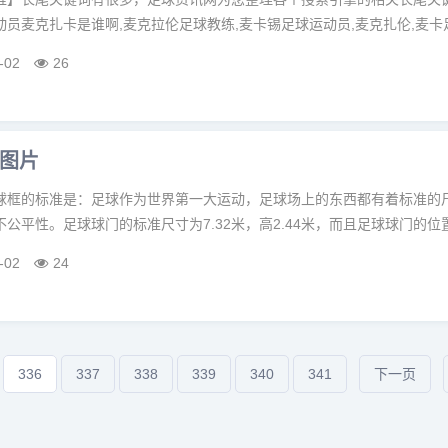
员麦克扎卡是谁啊,麦克拉伦足球教练,麦卡锡足球运动员,麦克扎伦,麦卡足球
-02
26
图片
球框的标准是：足球作为世界第一大运动，足球场上的东西都有着标准的
平性。足球球门的标准尺寸为7.32米，高2.44米，而且足球球门的位置必
-02
24
336
337
338
339
340
341
下一页