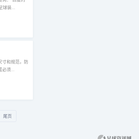
装...
尺寸和规范，防
须...
尾页