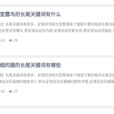
室露鸟的长尾关键词有什么
鸟】长尾关键词有很多，足球资讯网为您整理各个搜索引擎的相关长尾关键
员更衣室曝光,男足球运动员内裤,足球运动员更衣间,男足球运动员尴尬,足球
-02
29
细的腿的长尾关键词有哪些
腿】长尾关键词有很多，足球资讯网为您整理各个搜索引擎的相关长尾关键
运动员最细的腿是多少,职业足球运动员最细的腿有多粗,足球运动员腿最粗的
-02
27