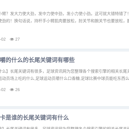
小臂？发大力使大劲，发中力使中劲，发小力使小劲。这可就大错特错了
使劲的！换句话说，持杆手小臂肌肉要放松，肘关节和腕关节也要放松，
-02
27
嚼的什么的长尾关键词有哪些
什么】长尾关键词有很多，足球资讯网为您整理各个搜索引擎的相关长尾关
动员场上吃的什么,足球运动员嚼什么口香糖,足球比赛中球员能吃东西么,足
-02
26
卡是谁的长尾关键词有什么
谁】长尾关键词有很多，足球资讯网为您整理各个搜索引擎的相关长尾关键