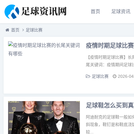
首页
足球资讯
首页
足球比赛
疫情时期足球比赛
【疫情时期足球比赛】长
尾关键词：疫情期间足球比
足球比赛
2026-04
足球鞋怎么买到真
阿迪耐克的足球鞋一般如
斜现象，鞋钉是和鞋底浇
较...