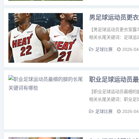
男足球运动员更衣
【男足球运动员更衣室露
相关长尾关键词：足球运动
足球比赛
2026-04
职业足球运动员最
【职业足球运动员最细的
相关长尾关键词：职业足球
足球比赛
2026-04