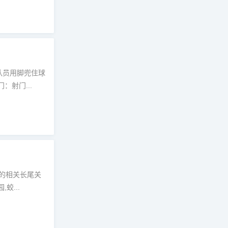
队员用脚兜住球
射门...
的相关长尾关
蛟...